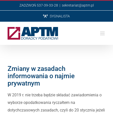
Przejdź
ZADZWOŃ 537-39-33-28
|
sekretariat@aptm.pl
do
SYGNALISTA
zawartości
Zmiany w zasadach
informowania o najmie
prywatnym
W 2019 r. nie trzeba będzie składać zawiadomienia o
wyborze opodatkowania ryczałtem na
dotychczasowych zasadach, czyli do 20 stycznia jeżeli