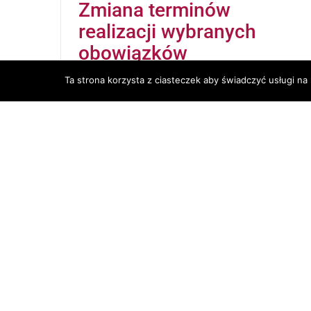
Zmiana terminów
realizacji wybranych
obowiązków
przedsiębiorcy
Ta strona korzysta z ciasteczek aby świadczyć usługi na
15 kwietnia, 2020
|
Aktualności
Epidemia koronowirusa spowodowała
konieczność przesunięcia części terminów
realizacji obowiązków administracyjnych.
Dotyczy to między innymi rozliczeń
podatkowych - zobacz, jakie terminy zostały
zmienione.
Deklaracje podatkowe
(PIT-36, PIT-36L,
PIT-36S, PIT-36LS, PIT-37, PIT-38, PIT-