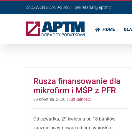
Przejdź
ZADZWOŃ 537-39-33-28
|
sekretariat@aptm.pl
do
zawartości
HOME
DLA
Rusza finansowanie dla
mikrofirm i MŚP z PFR
29 kwietnia, 2020
|
Aktualności
Od czwartku, 29 kwietnia br. 18 banków
zacznie przyjmować od firm wnioski o