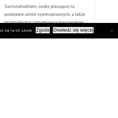
Samozatrudnieni, osoby pracujące na
podstawie umów cywilnoprawnych, a także
przedsiębiorcy zatrudniający pracowników
Zgoda
Dowiedz się więcej
mogą skorzystać ze zwolnienia ze składek
z się na ich użycie.
do ZUS albo świadczenia postojowego.
Samozatrudnieni
Samozatrudniony, którego
przychód w poprzednim miesiącu wyniósł
nie więcej niż 15 681 zł, przez 3 miesiące
może być zwolniony ze składek do ZUS.
Wystarczy złożyć wniosek RDZ do ZUS –
wysyłając go pocztą, składając osobiście w
urzędzie (do skrzynki na dokumenty, bez
potrzeby kontaktu z pracownikiem) lub
korzystając z wniosku elektronicznego.
Zatrudnieni na podstawie umów