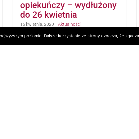
opiekuńczy – wydłużony
do 26 kwietnia
15 kwietnia, 2020
|
Aktualności
 najwyższym poziomie. Dalsze korzystanie ze strony oznacza, że zgadzas
Okres pobierania dodatkowego zasiłku
opiekuńczego dla rodziców dzieci w wieku
do 8 lat został wydłużony do 26 kwietnia br.
Osoby, które złożyły już oświadczenie do
wypłaty tego zasiłku nie muszą go składać
ponownie - na jego podstawie otrzymają
zasiłek za dalszy okres.
Od 8 marca
obowiązują przepisy, które przewidują
dodatkowy zasiłek opiekuńczy. Przysługuje
on w wymiarze do 14 dni osobie objętej
ubezpieczeniem chorobowym (np. z umowy