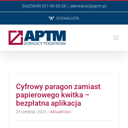
Przejdź
ZADZWOŃ 537-39-33-28
|
sekretariat@aptm.pl
do
SYGNALISTA
zawartości
Cyfrowy paragon zamiast
papierowego kwitka –
bezpłatna aplikacja
23 sierpnia, 2023
|
Aktualności