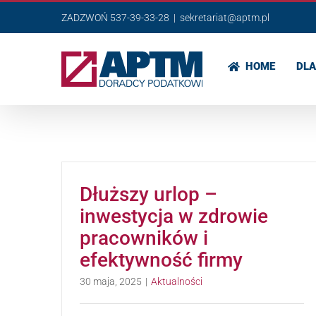
Przejdź
ZADZWOŃ 537-39-33-28
|
sekretariat@aptm.pl
do
zawartości
HOME
DLA
Dłuższy urlop –
inwestycja w zdrowie
pracowników i
efektywność firmy
30 maja, 2025
|
Aktualności