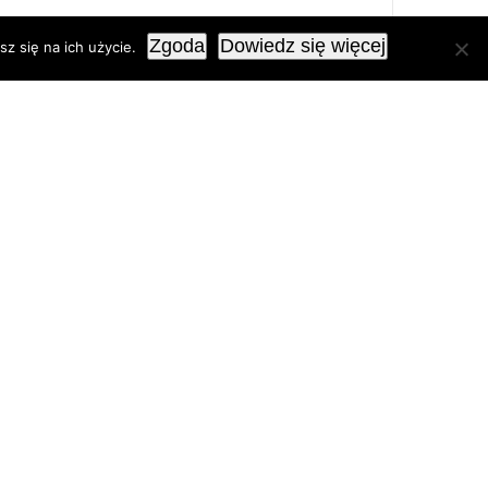
Zgoda
Dowiedz się więcej
z się na ich użycie.
Przedsiębiorcy mogą powierzyć załatwianie
spraw w ZUS pełnomocnikowi, np. księgowej
czy pracownikowi biura rachunkowego.
Jednak ZUS przypomina o konieczności
aktualizowania danych pełnomocników, aby
uniknąć nieuprawnionego dostępu do
informacji.
Czytaj dalej
Roczne rozliczenie
składki zdrowotnej za