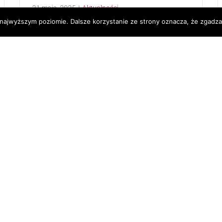
21 maja, 2025
|
Aktualności
 najwyższym poziomie. Dalsze korzystanie ze strony oznacza, że zgadzas
Sezon komunijny to czas radości i hojnych
prezentów. Jednak warto pamiętać, że
niektóre z nich mogą wiązać się z
obowiązkiem podatkowym. Sprawdź, kiedy i
jak należy zgłosić darowiznę, aby uniknąć
nieprzyjemnych niespodzianek.
Czytaj dalej
Krótszy czas pracy coraz
bliżej. Rząd rusza z