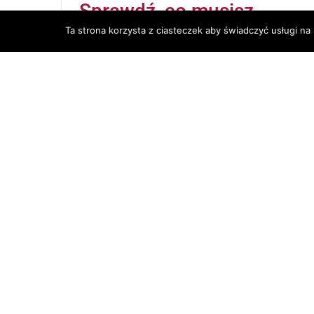
Sprawdź, co musisz
zrobić do końca roku
Ta strona korzysta z ciasteczek aby świadczyć usługi na
7 maja, 2025
|
Aktualności
Od 1 lipca 2024 r. obowiązują nowe przepisy
wynikające z unijnej dyrektywy DAC7. Jeśli
sprzedajesz towary lub usługi przez
platformy takie jak Allegro, OLX, Booking czy
Vinted – możesz podlegać nowym
obowiązkom podatkowym. Oto, co warto
wiedzieć.
Czytaj dalej