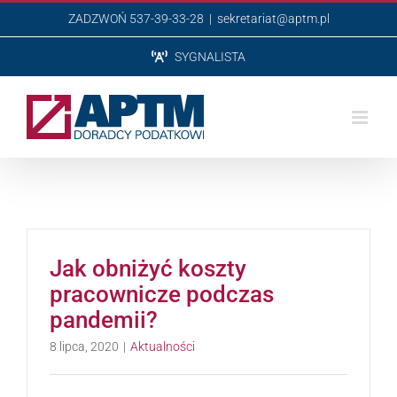
Przejdź
ZADZWOŃ 537-39-33-28
|
sekretariat@aptm.pl
do
SYGNALISTA
zawartości
Jak obniżyć koszty
pracownicze podczas
pandemii?
8 lipca, 2020
|
Aktualności