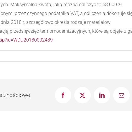
ych. Maksymalna kwota, jaką można odliczyć to 53 000 zł.
nymi przez czynnego podatnika VAT, a odliczenia dokonuje si
dnia 2018 r. szczegółowo określa rodzaje materiałów
acją przedsięwzięć termomodernizacyjnych, które są objęte ulgą
ls.xsp?id=WDU20180002489
łecznościowe
Facebook
X
LinkedIn
Emai