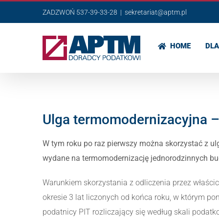
Przejdź
ZADZWOŃ 537-39-33-28
|
sekretariat@aptm.pl
do
zawartości
HOME
DLA
Ulga termomodernizacyjna –
W tym roku po raz pierwszy można skorzystać z ulg
wydane na termomodernizację jednorodzinnych b
Warunkiem skorzystania z odliczenia przez właścic
okresie 3 lat liczonych od końca roku, w którym po
podatnicy PIT rozliczający się według skali podatk