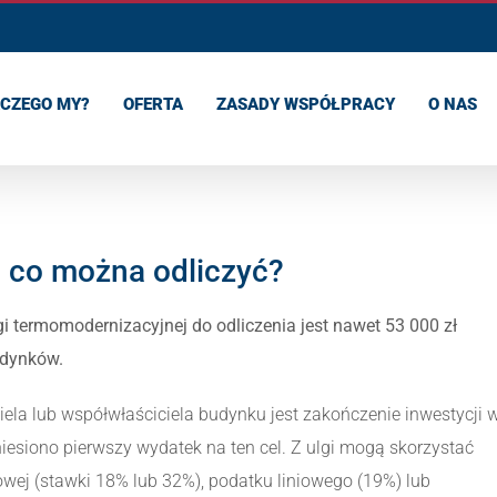
CZEGO MY?
OFERTA
ZASADY WSPÓŁPRACY
O NAS
 co można odliczyć?
i termomodernizacyjnej do odliczenia jest nawet 53 000 zł
udynków.
iela lub współwłaściciela budynku jest zakończenie inwestycji 
niesiono pierwszy wydatek na ten cel. Z ulgi mogą skorzystać
owej (stawki 18% lub 32%), podatku liniowego (19%) lub