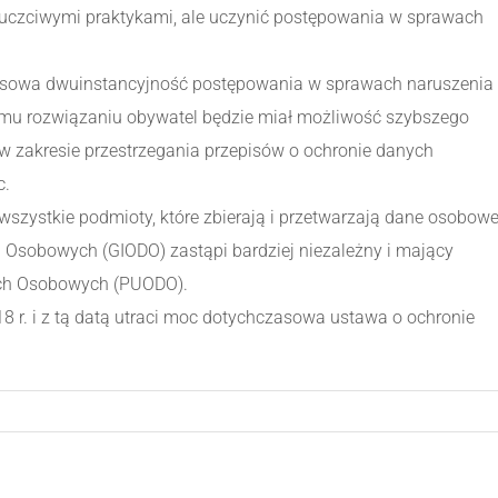
euczciwymi praktykami, ale uczynić postępowania w sprawach
zasowa dwuinstancyjność postępowania w sprawach naruszenia
emu rozwiązaniu obywatel będzie miał możliwość szybszego
w zakresie przestrzegania przepisów o ochronie danych
c.
szystkie podmioty, które zbierają i przetwarzają dane osobowe
Osobowych (GIODO) zastąpi bardziej niezależny i mający
ych Osobowych (PUODO).
 r. i z tą datą utraci moc dotychczasowa ustawa o ochronie