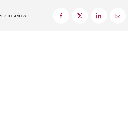
łecznościowe
Facebook
X
LinkedIn
Emai