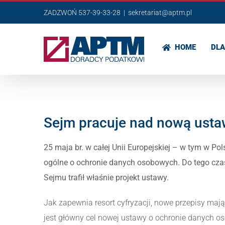
Przejdź
ZADZWOŃ 537-39-33-28
|
sekretariat@aptm.pl
do
zawartości
HOME
DLA
Sejm pracuje nad nową ust
25 maja br. w całej Unii Europejskiej – w tym w 
ogólne o ochronie danych osobowych. Do tego cza
Sejmu trafił właśnie projekt ustawy.
Jak zapewnia resort cyfryzacji, nowe przepisy maj
jest główny cel nowej ustawy o ochronie danych 