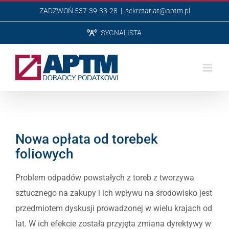
Przejdź
ZADZWOŃ 537-39-33-28
|
sekretariat@aptm.pl
do
SYGNALISTA
zawartości
Nowa opłata od torebek
foliowych
Problem odpadów powstałych z toreb z tworzywa
sztucznego na zakupy i ich wpływu na środowisko jest
przedmiotem dyskusji prowadzonej w wielu krajach od
lat. W ich efekcie została przyjęta zmiana dyrektywy w