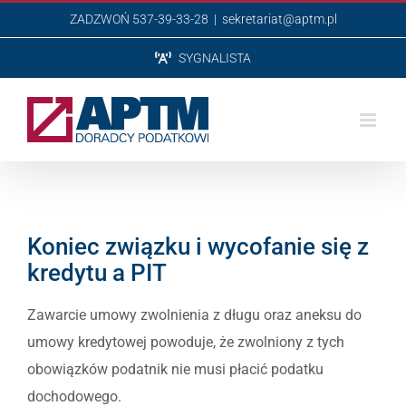
Przejdź
ZADZWOŃ 537-39-33-28
|
sekretariat@aptm.pl
do
SYGNALISTA
zawartości
Koniec związku i wycofanie się z
kredytu a PIT
Zawarcie umowy zwolnienia z długu oraz aneksu do
umowy kredytowej powoduje, że zwolniony z tych
obowiązków podatnik nie musi płacić podatku
dochodowego.