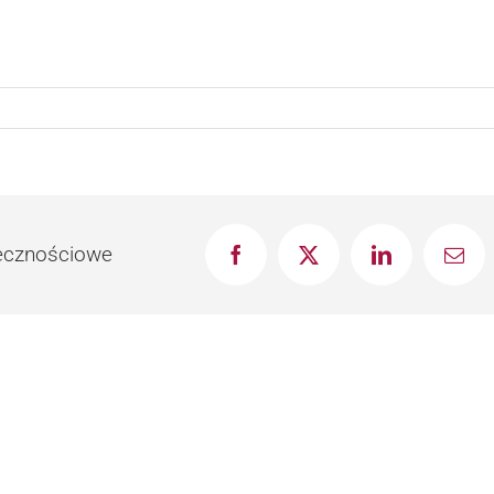
łecznościowe
Facebook
X
LinkedIn
Emai