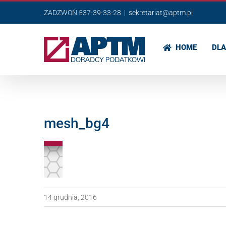
Przejdź
ZADZWOŃ 537-39-33-28
|
sekretariat@aptm.pl
do
zawartości
HOME
DLA
mesh_bg4
14 grudnia, 2016