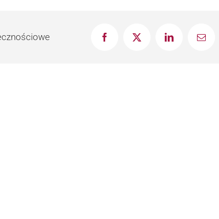
łecznościowe
Facebook
X
LinkedIn
Emai