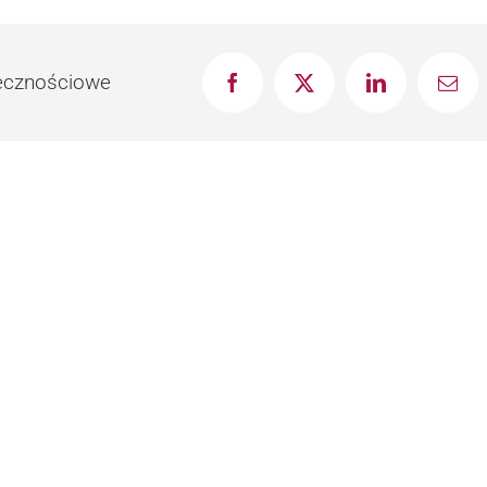
łecznościowe
Facebook
X
LinkedIn
Emai