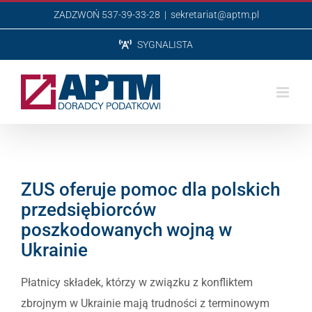
Przejdź
ZADZWOŃ 537-39-33-28
|
sekretariat@aptm.pl
do
SYGNALISTA
zawartości
ZUS oferuje pomoc dla polskich
przedsiębiorców
poszkodowanych wojną w
Ukrainie
Płatnicy składek, którzy w związku z konfliktem
zbrojnym w Ukrainie mają trudności z terminowym