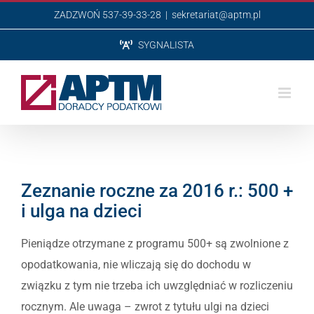
Przejdź
ZADZWOŃ 537-39-33-28
|
sekretariat@aptm.pl
do
SYGNALISTA
zawartości
Zeznanie roczne za 2016 r.: 500 +
i ulga na dzieci
Pieniądze otrzymane z programu 500+ są zwolnione z
opodatkowania, nie wliczają się do dochodu w
związku z tym nie trzeba ich uwzględniać w rozliczeniu
rocznym. Ale uwaga – zwrot z tytułu ulgi na dzieci