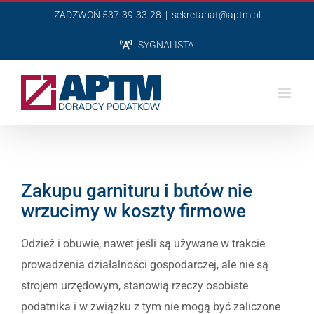
Przejdź
ZADZWOŃ 537-39-33-28
|
sekretariat@aptm.pl
do
SYGNALISTA
zawartości
Zakupu garnituru i butów nie
wrzucimy w koszty firmowe
Odzież i obuwie, nawet jeśli są używane w trakcie
prowadzenia działalności gospodarczej, ale nie są
strojem urzędowym, stanowią rzeczy osobiste
podatnika i w związku z tym nie mogą być zaliczone