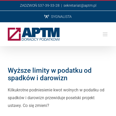
Przejdź
ZADZWOŃ 537-39-33-28
|
sekretariat@aptm.pl
do
SYGNALISTA
zawartości
Wyższe limity w podatku od
spadków i darowizn
Kilkukrotne podniesienie kwot wolnych w podatku od
spadków i darowizn przewiduje poselski projekt
ustawy. Co się zmieni?