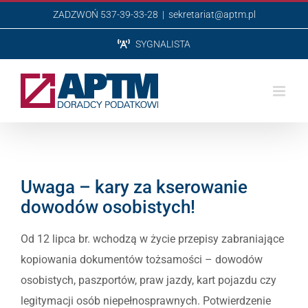
Przejdź
ZADZWOŃ 537-39-33-28
|
sekretariat@aptm.pl
do
SYGNALISTA
zawartości
Uwaga – kary za kserowanie
dowodów osobistych!
Od 12 lipca br. wchodzą w życie przepisy zabraniające
kopiowania dokumentów tożsamości – dowodów
osobistych, paszportów, praw jazdy, kart pojazdu czy
legitymacji osób niepełnosprawnych. Potwierdzenie