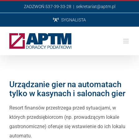
Przejdź
ZADZWOŃ 537-39-33-28
|
sekretariat@aptm.pl
do
SYGNALISTA
zawartości
Urządzanie gier na automatach
tylko w kasynach i salonach gier
Resort finansów przestrzega przed sytuacjami, w
których przedsiębiorcom (np. prowadzącym lokale
gastronomiczne) oferuje się wstawienie do ich lokalu
automatu.