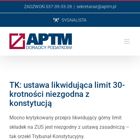
Przejdź
ZADZWOŃ 537-39-33-28
|
sekretariat@aptm.pl
do
SYGNALISTA
zawartości
TK: ustawa likwidująca limit 30-
krotności niezgodna z
konstytucją
Mocno krytykowany przepis likwidujący górny limit
składek na ZUS jest niezgodny z ustawą zasadniczą –
tak orzekł Trybunał Konstytucyjny.