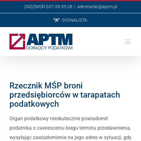
Przejdź
ZADZWOŃ 537-39-33-28
|
sekretariat@aptm.pl
do
SYGNALISTA
zawartości
Rzecznik MŚP broni
przedsiębiorców w tarapatach
podatkowych
Organ podatkowy nieskutecznie powiadomił
podatnika o zawieszeniu biegu terminu przedawnienia,
wysyłając zawiadomienie na jego adres w sytuacji, gdy