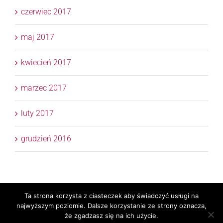
czerwiec 2017
maj 2017
kwiecień 2017
marzec 2017
luty 2017
grudzień 2016
Ta strona korzysta z ciasteczek aby świadczyć usługi na
Copyright 2017 © APTM Doradcy Podatkowi | All Rights
najwyższym poziomie. Dalsze korzystanie ze strony oznacza,
Reserved | Realizacja
TaxPR
Skylight
że zgadzasz się na ich użycie.