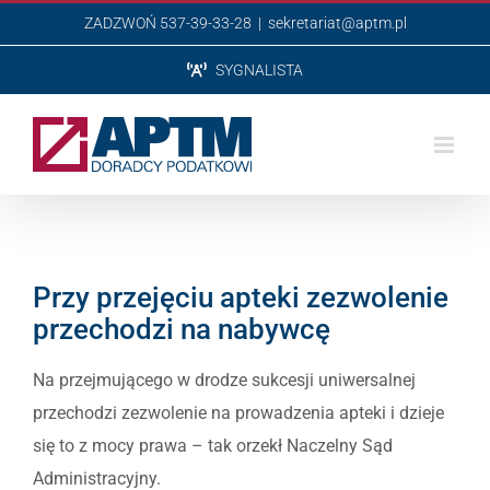
Przejdź
ZADZWOŃ 537-39-33-28
|
sekretariat@aptm.pl
do
SYGNALISTA
zawartości
Przy przejęciu apteki zezwolenie
przechodzi na nabywcę
Na przejmującego w drodze sukcesji uniwersalnej
przechodzi zezwolenie na prowadzenia apteki i dzieje
się to z mocy prawa – tak orzekł Naczelny Sąd
Administracyjny.