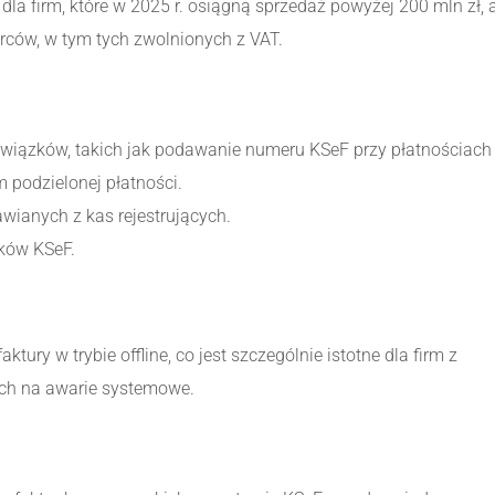
dla firm, które w 2025 r. osiągną sprzedaż powyżej 200 mln zł, 
orców, w tym tych zwolnionych z VAT.
bowiązków, takich jak podawanie numeru KSeF przy płatnościach
 podzielonej płatności.
wianych z kas rejestrujących.
zków KSeF.
ury w trybie offline, co jest szczególnie istotne dla firm z
ch na awarie systemowe.