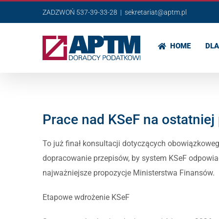
Przejdź
ZADZWOŃ 537-39-33-28
|
sekretariat@aptm.pl
do
zawartości
HOME
DLA
Prace nad KSeF na ostatniej 
To już finał konsultacji dotyczących obowiązkoweg
dopracowanie przepisów, by system KSeF odpowia
najważniejsze propozycje Ministerstwa Finansów.
Etapowe wdrożenie KSeF