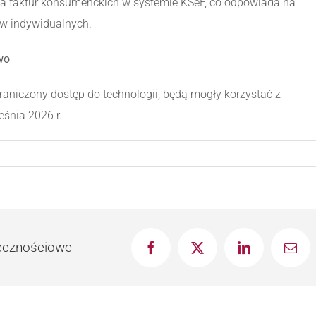
a faktur konsumenckich w systemie KSeF, co odpowiada na
ów indywidualnych.
wo
ograniczony dostęp do technologii, będą mogły korzystać z
śnia 2026 r.
łecznościowe
Facebook
X
LinkedIn
Emai