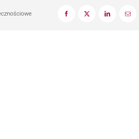
łecznościowe
Facebook
X
LinkedIn
Emai