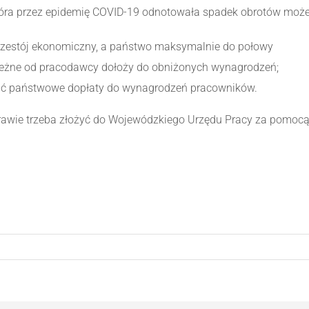
która przez epidemię COVID-19 odnotowała spadek obrotów może
rzestój ekonomiczny, a państwo maksymalnie do połowy
leżne od pracodawcy dołoży do obniżonych wynagrodzeń;
kać państwowe dopłaty do wynagrodzeń pracowników.
prawie trzeba złożyć do Wojewódzkiego Urzędu Pracy za pomoc