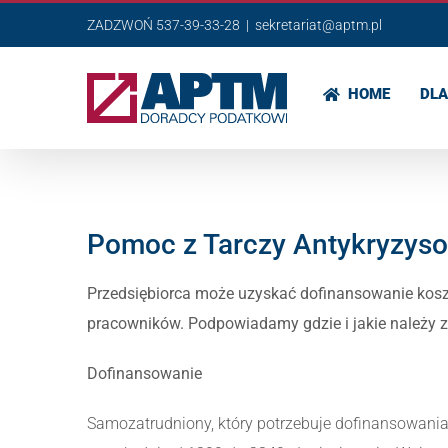
Przejdź
ZADZWOŃ 537-39-33-28
|
sekretariat@aptm.pl
do
zawartości
HOME
DLA
Pomoc z Tarczy Antykryzys
Przedsiębiorca może uzyskać dofinansowanie kosz
pracowników. Podpowiadamy gdzie i jakie należy z
Dofinansowanie
Samozatrudniony, który potrzebuje dofinansowania