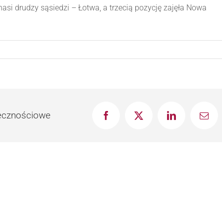
nasi drudzy sąsiedzi – Łotwa, a trzecią pozycję zajęła Nowa
łecznościowe
Facebook
X
LinkedIn
Emai