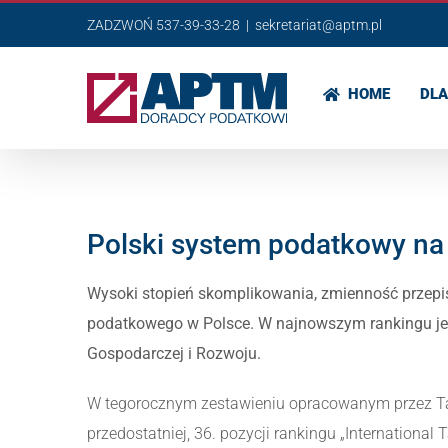
Przejdź
ZADZWOŃ 537-39-33-28
|
sekretariat@aptm.pl
do
zawartości
HOME
DLA
Polski system podatkowy na
Wysoki stopień skomplikowania, zmienność przepi
podatkowego w Polsce. W najnowszym rankingu je
Gospodarczej i Rozwoju.
W tegorocznym zestawieniu opracowanym przez Tax
przedostatniej, 36. pozycji rankingu „International