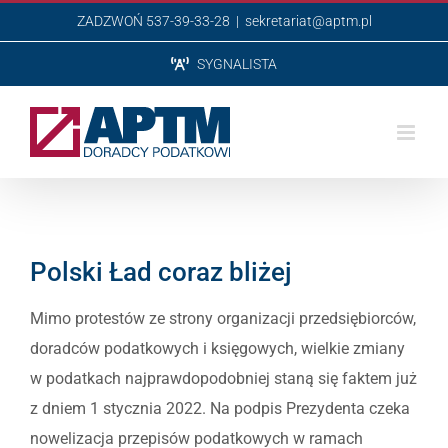
Przejdź
ZADZWOŃ 537-39-33-28
|
sekretariat@aptm.pl
do
SYGNALISTA
zawartości
Polski Ład coraz bliżej
Mimo protestów ze strony organizacji przedsiębiorców,
doradców podatkowych i księgowych, wielkie zmiany
w podatkach najprawdopodobniej staną się faktem już
z dniem 1 stycznia 2022. Na podpis Prezydenta czeka
nowelizacja przepisów podatkowych w ramach