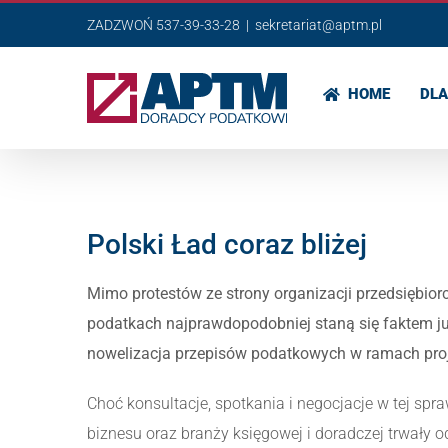
Przejdź
ZADZWOŃ 537-39-33-28
|
sekretariat@aptm.pl
do
zawartości
HOME
DLA
Polski Ład coraz bliżej
Mimo protestów ze strony organizacji przedsiębio
podatkach najprawdopodobniej staną się faktem ju
nowelizacja przepisów podatkowych w ramach proje
Choć konsultacje, spotkania i negocjacje w tej spr
biznesu oraz branży księgowej i doradczej trwały o