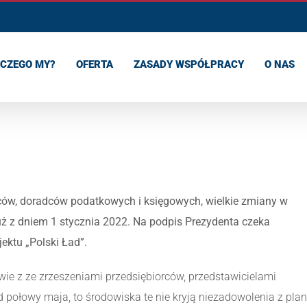
CZEGO MY?
OFERTA
ZASADY WSPÓŁPRACY
O NAS
rców, doradców podatkowych i księgowych, wielkie zmiany w
ż z dniem 1 stycznia 2022. Na podpis Prezydenta czeka
ktu „Polski Ład”.
awie z ze zrzeszeniami przedsiębiorców, przedstawicielami
d połowy maja, to środowiska te nie kryją niezadowolenia z pla