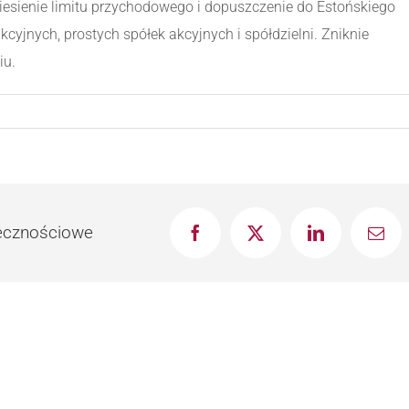
niesienie limitu przychodowego i dopuszczenie do Estońskiego
jnych, prostych spółek akcyjnych i spółdzielni. Zniknie
iu.
łecznościowe
Facebook
X
LinkedIn
Emai