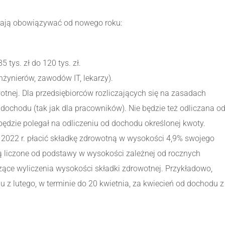
mają obowiązywać od nowego roku:
tys. zł do 120 tys. zł.
nżynierów, zawodów IT, lekarzy).
tnej. Dla przedsiębiorców rozliczających się na zasadach
dochodu (tak jak dla pracowników). Nie będzie też odliczana o
będzie polegał na odliczeniu od dochodu określonej kwoty.
 2022 r. płacić składkę zdrowotną w wysokości 4,9% swojego
ą liczone od podstawy w wysokości zależnej od rocznych
zące wyliczenia wysokości składki zdrowotnej. Przykładowo,
 z lutego, w terminie do 20 kwietnia, za kwiecień od dochodu z