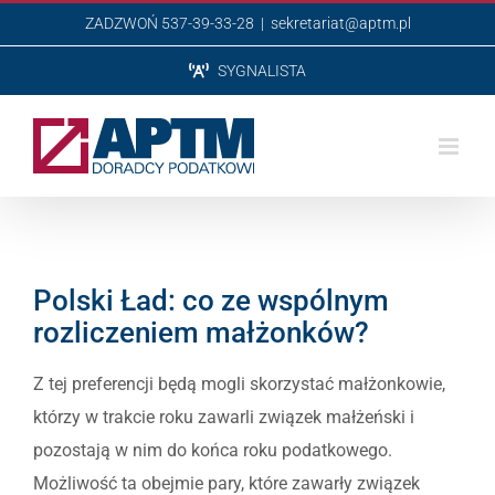
Przejdź
ZADZWOŃ 537-39-33-28
|
sekretariat@aptm.pl
do
SYGNALISTA
zawartości
Polski Ład: co ze wspólnym
rozliczeniem małżonków?
Z tej preferencji będą mogli skorzystać małżonkowie,
którzy w trakcie roku zawarli związek małżeński i
pozostają w nim do końca roku podatkowego.
Możliwość ta obejmie pary, które zawarły związek