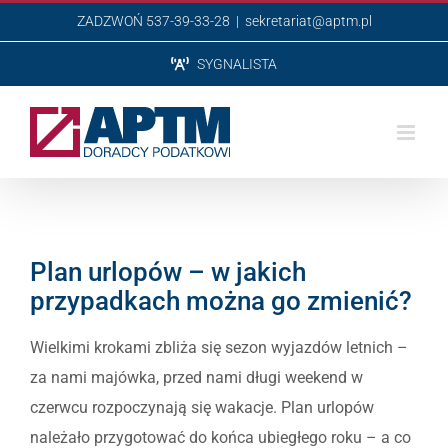
Przejdź
ZADZWOŃ 537-39-33-28
|
sekretariat@aptm.pl
do
SYGNALISTA
zawartości
Plan urlopów – w jakich
przypadkach można go zmienić?
Wielkimi krokami zbliża się sezon wyjazdów letnich –
za nami majówka, przed nami długi weekend w
czerwcu rozpoczynają się wakacje. Plan urlopów
należało przygotować do końca ubiegłego roku – a co