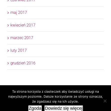
maj 2017
kwiecień 2017
marzec 2017
luty 2017
grudzień 2016
Ta strona korzysta z ciasteczek aby świadczyć usługi na
Copyright 2017 © APTM Doradcy Podatkowi | All Rights
najwyższym poziomie. Dalsze korzystanie ze strony oznacza,
Reserved | Realizacja
TaxPR
Skylight
że zgadzasz się na ich użycie.
Zgoda
Dowiedz się więcej
Email