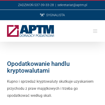
Przejdź
ZADZWOŃ 537-39-33-28
|
sekretariat@aptm.pl
do
SYGNALISTA
zawartości
Opodatkowanie handlu
kryptowalutami
Kupno i sprzedaż kryptowaluty skutkuje uzyskaniem
przychodu z praw majątkowych i trzeba go
opodatkować według skali.