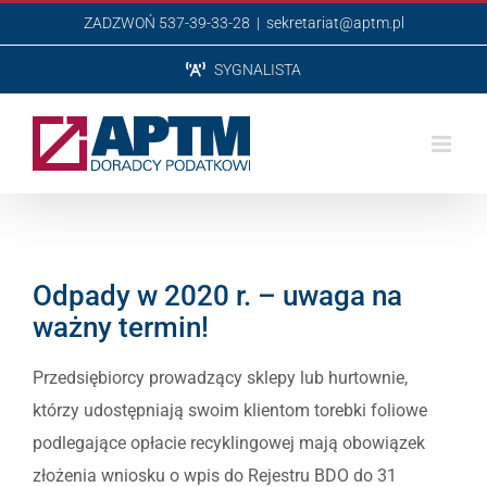
Przejdź
ZADZWOŃ 537-39-33-28
|
sekretariat@aptm.pl
do
SYGNALISTA
zawartości
Odpady w 2020 r. – uwaga na
ważny termin!
Przedsiębiorcy prowadzący sklepy lub hurtownie,
którzy udostępniają swoim klientom torebki foliowe
podlegające opłacie recyklingowej mają obowiązek
złożenia wniosku o wpis do Rejestru BDO do 31