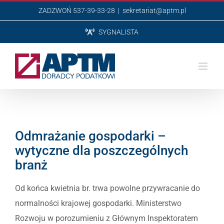
Przejdź
ZADZWOŃ 537-39-33-28
|
sekretariat@aptm.pl
do
SYGNALISTA
zawartości
Odmrażanie gospodarki –
wytyczne dla poszczególnych
branż
Od końca kwietnia br. trwa powolne przywracanie do
normalności krajowej gospodarki. Ministerstwo
Rozwoju w porozumieniu z Głównym Inspektoratem