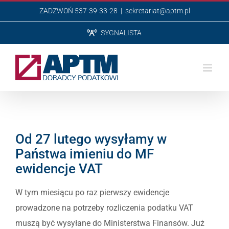
Przejdź
ZADZWOŃ 537-39-33-28
|
sekretariat@aptm.pl
do
SYGNALISTA
zawartości
Od 27 lutego wysyłamy w
Państwa imieniu do MF
ewidencje VAT
W tym miesiącu po raz pierwszy ewidencje
prowadzone na potrzeby rozliczenia podatku VAT
muszą być wysyłane do Ministerstwa Finansów. Już