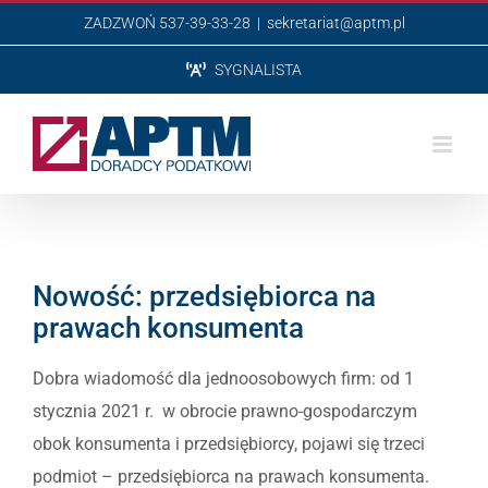
Przejdź
ZADZWOŃ 537-39-33-28
|
sekretariat@aptm.pl
do
SYGNALISTA
zawartości
Nowość: przedsiębiorca na
prawach konsumenta
Dobra wiadomość dla jednoosobowych firm: od 1
stycznia 2021 r. w obrocie prawno-gospodarczym
obok konsumenta i przedsiębiorcy, pojawi się trzeci
podmiot – przedsiębiorca na prawach konsumenta.