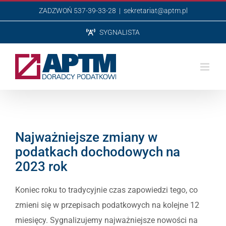
Przejdź
ZADZWOŃ 537-39-33-28
|
sekretariat@aptm.pl
do
SYGNALISTA
zawartości
Najważniejsze zmiany w
podatkach dochodowych na
2023 rok
Koniec roku to tradycyjnie czas zapowiedzi tego, co
zmieni się w przepisach podatkowych na kolejne 12
miesięcy. Sygnalizujemy najważniejsze nowości na