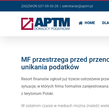
Przejdź
ZADZWOŃ 537-39-33-28
|
sekretariat@aptm.pl
do
zawartości
HOME
DLA
MF przestrzega przed przeno
unikania podatków
Resort finansów ogłosił już trzecie ostrzeżenie p
sytuacje, w których firma formalnie zarejestrowana
z terytorium Polski.
W ostatnim czasie w mediach można znaleźć wiele p