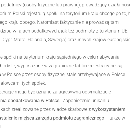
y podatnicy (osoby fizyczne lub prawne), prowadzący działalnoś
ium Polski rejestrują spółki na terytorium kraju obcego po to, 
ego kraju obcego. Natomiast faktycznie nie prowadzą tam
dzibą w rajach podatkowych, jak też podmioty z terytorium UE
, Cypr, Malta, Holandia, Szwecja) oraz innych krajów europejski
ie spółki na terytorium kraju sąsiedniego w celu nabywania
y te, wyposażone w zagraniczne tablice rejestracyjne, są
 w Polsce przez osoby fizyczne, stale przebywające w Polsce
iałowcami tych spółek.
operacje mogą być uznane za agresywną optymalizację
nia opodatkowania w Polsce.
Zapobieżenie unikaniu
kach zrealizowane przez władze skarbowe
z wykorzystaniem
ustalenie miejsca zarządu podmiotu zagranicznego
– także w
i.