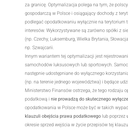
za granicę. Optymalizacja polega na tym, że polsc
gospodarczą w Polsce i osiągający dochody z terytor
podlegać opodatkowaniu wyłącznie na terytorium t
interesów. Wykorzystywane są zarówno spółki z sie
(np. Czechy, Luksemburg, Wielka Brytania, Słowacja
np. Szwajcarii.
Innym wariantem tej optymalizacji jest rejestrowan
samochodów luksusowych lub sportowych. Samochod
następnie udostępniane do wyłącznego korzystania
(np. na terenie jednego województwa) i będące udz
Ministerstwo Finansów ostrzega, że tego rodzaju 
podatkową i
nie prowadzą do skutecznego wyłącze
opodatkowania w Polsce może być w takich wypad
klauzuli obejścia prawa podatkowego
lub poprzez
okresie sprzed wejścia w życie przepisów tej klauzul