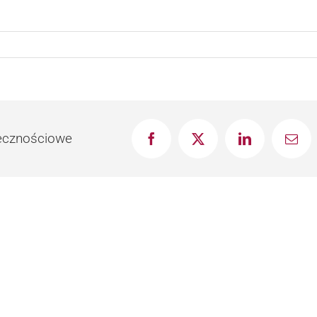
łecznościowe
Facebook
X
LinkedIn
Emai