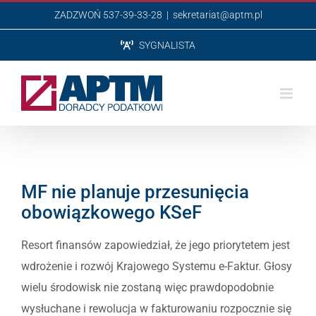
Przejdź
ZADZWOŃ 537-39-33-28
|
sekretariat@aptm.pl
do
SYGNALISTA
zawartości
MF nie planuje przesunięcia
obowiązkowego KSeF
Resort finansów zapowiedział, że jego priorytetem jest
wdrożenie i rozwój Krajowego Systemu e-Faktur. Głosy
wielu środowisk nie zostaną więc prawdopodobnie
wysłuchane i rewolucja w fakturowaniu rozpocznie się