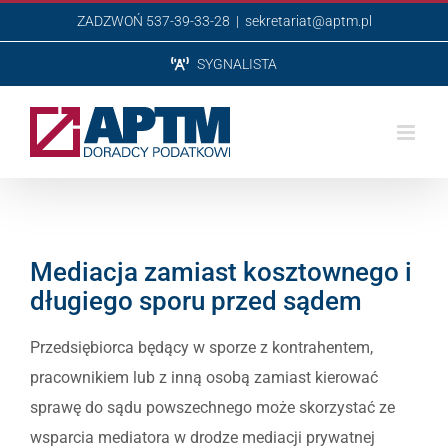
Przejdź
ZADZWOŃ 537-39-33-28
|
sekretariat@aptm.pl
do
SYGNALISTA
zawartości
Mediacja zamiast kosztownego i
długiego sporu przed sądem
Przedsiębiorca będący w sporze z kontrahentem,
pracownikiem lub z inną osobą zamiast kierować
sprawę do sądu powszechnego może skorzystać ze
wsparcia mediatora w drodze mediacji prywatnej