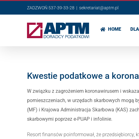
Przejdź
ZADZWOŃ 537-39-33-28
|
sekretariat@aptm.pl
do
zawartości
HOME
DLA
Kwestie podatkowe a korona
W związku z zagrożeniem koronawirusem i wskaza
pomieszczeniach, w urzędach skarbowych mogą by
(MF) i Krajowa Administracja Skarbowa (KAS) zach
skarbowymi poprzez e-PUAP i infolinie.
Resort finansów poinformował, że przedsiębiorcy,