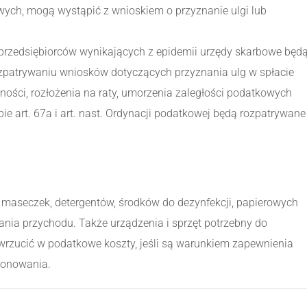
ych, mogą wystąpić z wnioskiem o przyznanie ulgi lub
przedsiębiorców wynikających z epidemii urzędy skarbowe będ
ozpatrywaniu wniosków dotyczących przyznania ulg w spłacie
ości, rozłożenia na raty, umorzenia zaległości podatkowych
bie art. 67a i art. nast. Ordynacji podatkowej będą rozpatrywane
 maseczek, detergentów, środków do dezynfekcji, papierowych
kania przychodu. Także urządzenia i sprzęt potrzebny do
rzucić w podatkowe koszty, jeśli są warunkiem zapewnienia
jonowania.