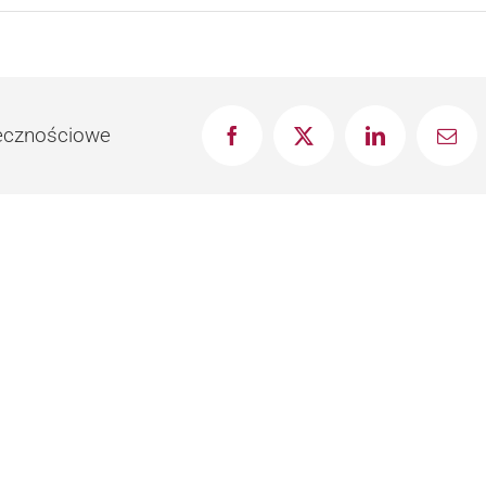
łecznościowe
Facebook
X
LinkedIn
Emai