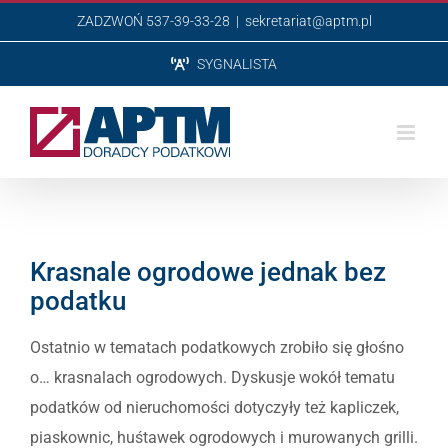
Przejdź
ZADZWOŃ 537-39-33-28
|
sekretariat@aptm.pl
do
SYGNALISTA
zawartości
Krasnale ogrodowe jednak bez
podatku
Ostatnio w tematach podatkowych zrobiło się głośno
o… krasnalach ogrodowych. Dyskusje wokół tematu
podatków od nieruchomości dotyczyły też kapliczek,
piaskownic, huśtawek ogrodowych i murowanych grilli.