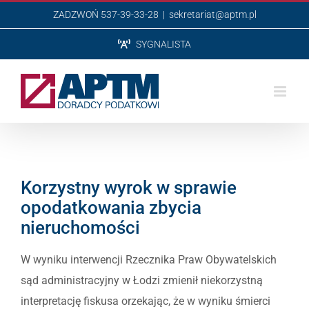
Przejdź
ZADZWOŃ 537-39-33-28
|
sekretariat@aptm.pl
do
SYGNALISTA
zawartości
Korzystny wyrok w sprawie
opodatkowania zbycia
nieruchomości
W wyniku interwencji Rzecznika Praw Obywatelskich
sąd administracyjny w Łodzi zmienił niekorzystną
interpretację fiskusa orzekając, że w wyniku śmierci