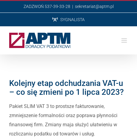
Przejdź
ZADZWOŃ 537-39-33-28
|
sekretariat@aptm.pl
do
SYGNALISTA
zawartości
Kolejny etap odchudzania VAT-u
– co się zmieni po 1 lipca 2023?
Pakiet SLIM VAT 3 to prostsze fakturowanie,
zmniejszenie formalności oraz poprawa płynności
finansowej firm. Zmiany maja służyć ułatwieniu w
rozliczaniu podatku od towarów i usług.