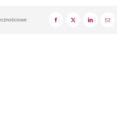
łecznościowe
Facebook
X
LinkedIn
Emai