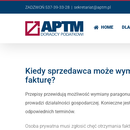
Przejdź
ZADZWOŃ 537-39-33-28
|
sekretariat@aptm.pl
do
zawartości
HOME
DLA
Kiedy sprzedawca może wymi
fakturę?
Przepisy przewidują możliwość wymiany paragonu f
prowadzi działalności gospodarczej. Konieczne je
odpowiednich terminów.
Osoba prywatna musi zgłosić chęć otrzymania fakt