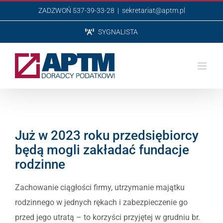
Przejdź
ZADZWOŃ 537-39-33-28
|
sekretariat@aptm.pl
do
SYGNALISTA
zawartości
Już w 2023 roku przedsiębiorcy
będą mogli zakładać fundacje
rodzinne
Zachowanie ciągłości firmy, utrzymanie majątku
rodzinnego w jednych rękach i zabezpieczenie go
przed jego utratą – to korzyści przyjętej w grudniu br.