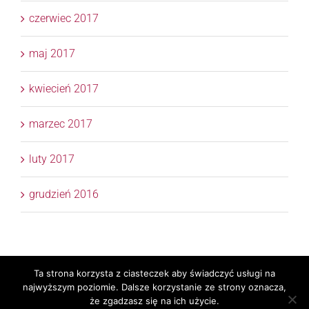
czerwiec 2017
maj 2017
kwiecień 2017
marzec 2017
luty 2017
grudzień 2016
Ta strona korzysta z ciasteczek aby świadczyć usługi na
Copyright 2017 © APTM Doradcy Podatkowi | All Rights
najwyższym poziomie. Dalsze korzystanie ze strony oznacza,
Reserved | Realizacja
TaxPR
Skylight
że zgadzasz się na ich użycie.