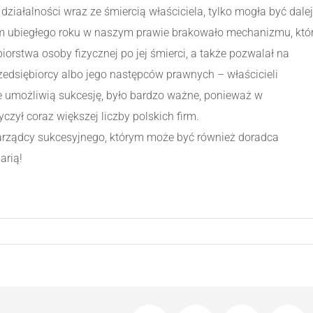
działalności wraz ze śmiercią właściciela, tylko mogła być dalej
dem ubiegłego roku w naszym prawie brakowało mechanizmu, któ
iorstwa osoby fizycznej po jej śmierci, a także pozwalał na
edsiębiorcy albo jego następców prawnych – właścicieli
e umożliwią sukcesję, było bardzo ważne, ponieważ w
czył coraz większej liczby polskich firm.
arządcy sukcesyjnego, którym może być również doradca
arią!