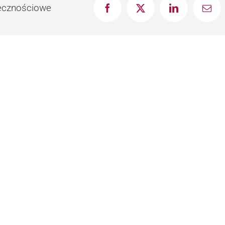
łecznościowe
Facebook
X
LinkedIn
Emai