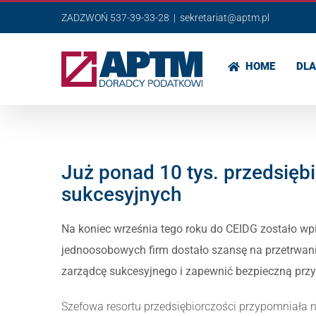
Przejdź
ZADZWOŃ 537-39-33-28
|
sekretariat@aptm.pl
do
zawartości
HOME
DLA
Już ponad 10 tys. przedsię
sukcesyjnych
Na koniec września tego roku do CEIDG zostało w
jednoosobowych firm dostało szansę na przetrwani
zarządcę sukcesyjnego i zapewnić bezpieczną przy
Szefowa resortu przedsiębiorczości przypomniała 