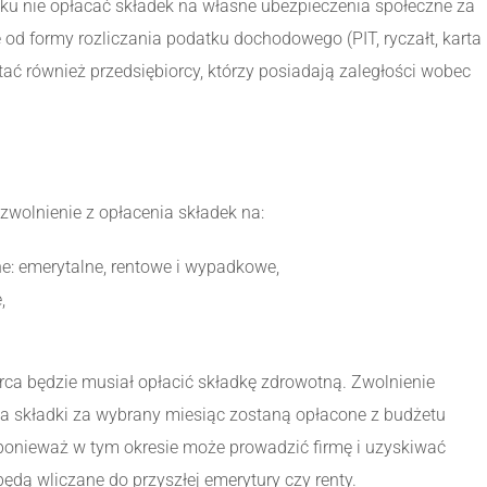
ku nie opłacać składek na własne ubezpieczenia społeczne za
 od formy rozliczania podatku dochodowego (PIT, ryczałt, karta
ć również przedsiębiorcy, którzy posiadają zaległości wobec
wolnienie z opłacenia składek na:
: emerytalne, rentowe i wypadkowe,
,
ca będzie musiał opłacić składkę zdrowotną. Zwolnienie
 a składki za wybrany miesiąc zostaną opłacone z budżetu
, ponieważ w tym okresie może prowadzić firmę i uzyskiwać
ędą wliczane do przyszłej emerytury czy renty.