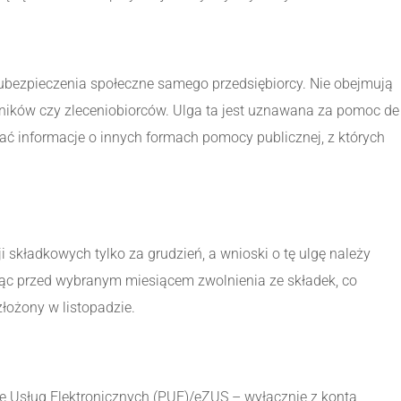
ubezpieczenia społeczne samego przedsiębiorcy. Nie obejmują
ików czy zleceniobiorców. Ulga ta jest uznawana za pomoc de
ać informacje o innych formach pomocy publicznej, z których
 składkowych tylko za grudzień, a wnioski o tę ulgę należy
siąc przed wybranym miesiącem zwolnienia ze składek, co
łożony w listopadzie.
ie Usług Elektronicznych (PUE)/eZUS – wyłącznie z konta