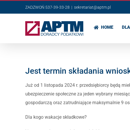
Przejdź
ZADZWOŃ 537-39-33-28
|
sekretariat@aptm.pl
do
zawartości
HOME
DLA
Jest termin składania wnio
Już od 1 listopada 2024 r. przedsiębiorcy będą mi
ubezpieczenie społeczne za jeden wybrany miesią
gospodarczą oraz zatrudniające maksymalnie 9 os
Dla kogo wakacje składkowe?