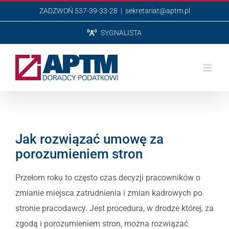
Przejdź
ZADZWOŃ 537-39-33-28
|
sekretariat@aptm.pl
do
SYGNALISTA
zawartości
Jak rozwiązać umowę za
porozumieniem stron
Przełom roku to często czas decyzji pracowników o
zmianie miejsca zatrudnienia i zmian kadrowych po
stronie pracodawcy. Jest procedura, w drodze której, za
zgodą i porozumieniem stron, można rozwiązać