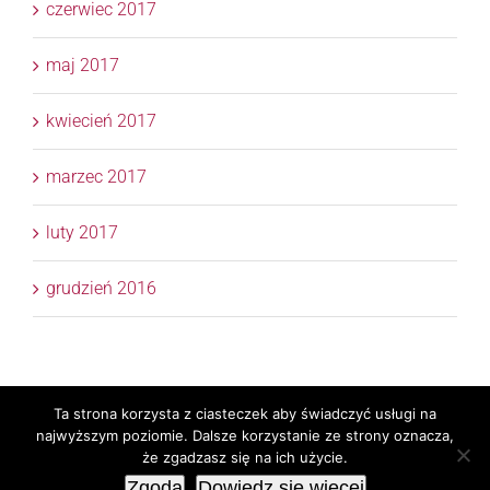
czerwiec 2017
maj 2017
kwiecień 2017
marzec 2017
luty 2017
grudzień 2016
Ta strona korzysta z ciasteczek aby świadczyć usługi na
Copyright 2017 © APTM Doradcy Podatkowi | All Rights
najwyższym poziomie. Dalsze korzystanie ze strony oznacza,
Reserved | Realizacja
TaxPR
Skylight
że zgadzasz się na ich użycie.
Zgoda
Dowiedz się więcej