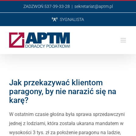
Przejdź
ZADZWOŃ 537-39-33-28
|
sekretariat@aptm.pl
do
SYGNALISTA
zawartości
Jak przekazywać klientom
paragony, by nie narazić się na
karę?
W ostatnim czasie głośna była sprawa sprzedawczyni
jednej z lodziarni, która została ukarana mandatem w
wysokości 3 tys. zł za położenie paragonu na ladzie,