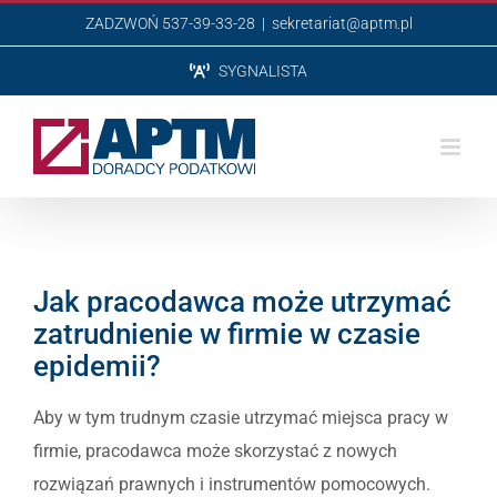
Przejdź
ZADZWOŃ 537-39-33-28
|
sekretariat@aptm.pl
do
SYGNALISTA
zawartości
Jak pracodawca może utrzymać
zatrudnienie w firmie w czasie
epidemii?
Aby w tym trudnym czasie utrzymać miejsca pracy w
firmie, pracodawca może skorzystać z nowych
rozwiązań prawnych i instrumentów pomocowych.