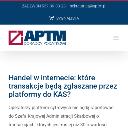
Przejdź
ZADZWOŃ 537-39-33-28
|
sekretariat@aptm.pl
do
SYGNALISTA
zawartości
Handel w internecie: które
transakcje będą zgłaszane przez
platformy do KAS?
Operatorzy platform cyfrowych nie będą raportować
do Szefa Krajowej Administracji Skarbowej o
transakcjach, których jest mniej niż 30 o wartości