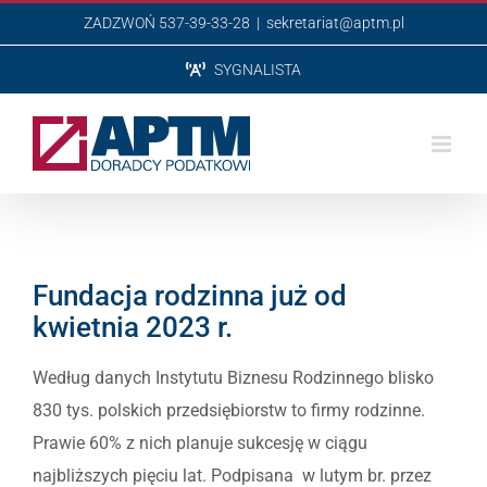
Przejdź
ZADZWOŃ 537-39-33-28
|
sekretariat@aptm.pl
do
SYGNALISTA
zawartości
Fundacja rodzinna już od
kwietnia 2023 r.
Według danych Instytutu Biznesu Rodzinnego blisko
830 tys. polskich przedsiębiorstw to firmy rodzinne.
Prawie 60% z nich planuje sukcesję w ciągu
najbliższych pięciu lat. Podpisana w lutym br. przez